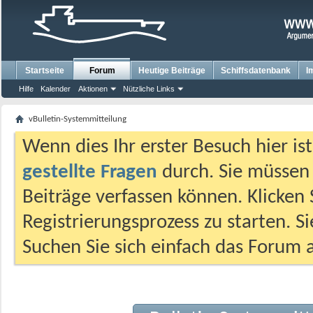
Startseite
Forum
Heutige Beiträge
Schiffsdatenbank
I
Hilfe
Kalender
Aktionen
Nützliche Links
vBulletin-Systemmitteilung
Wenn dies Ihr erster Besuch hier ist,
gestellte Fragen
durch. Sie müssen
Beiträge verfassen können. Klicken 
Registrierungsprozess zu starten. S
Suchen Sie sich einfach das Forum a