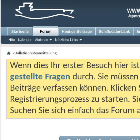
Startseite
Forum
Heutige Beiträge
Schiffsdatenbank
I
Hilfe
Kalender
Aktionen
Nützliche Links
vBulletin-Systemmitteilung
Wenn dies Ihr erster Besuch hier ist,
gestellte Fragen
durch. Sie müssen
Beiträge verfassen können. Klicken 
Registrierungsprozess zu starten. S
Suchen Sie sich einfach das Forum a