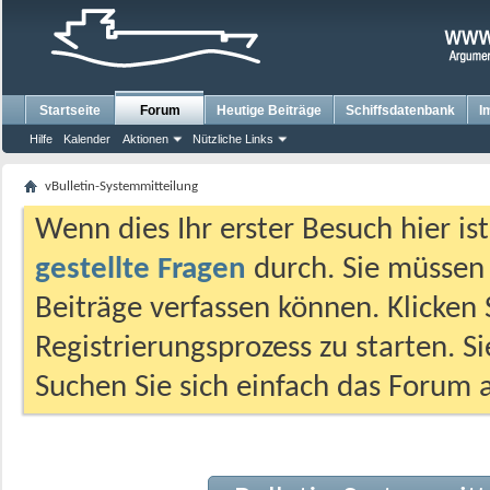
Startseite
Forum
Heutige Beiträge
Schiffsdatenbank
I
Hilfe
Kalender
Aktionen
Nützliche Links
vBulletin-Systemmitteilung
Wenn dies Ihr erster Besuch hier ist,
gestellte Fragen
durch. Sie müssen
Beiträge verfassen können. Klicken 
Registrierungsprozess zu starten. S
Suchen Sie sich einfach das Forum a