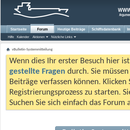
Startseite
Forum
Heutige Beiträge
Schiffsdatenbank
I
Hilfe
Kalender
Aktionen
Nützliche Links
vBulletin-Systemmitteilung
Wenn dies Ihr erster Besuch hier ist,
gestellte Fragen
durch. Sie müssen
Beiträge verfassen können. Klicken 
Registrierungsprozess zu starten. S
Suchen Sie sich einfach das Forum a