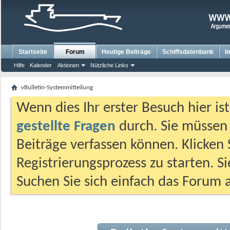
Startseite
Forum
Heutige Beiträge
Schiffsdatenbank
I
Hilfe
Kalender
Aktionen
Nützliche Links
vBulletin-Systemmitteilung
Wenn dies Ihr erster Besuch hier ist,
gestellte Fragen
durch. Sie müssen
Beiträge verfassen können. Klicken 
Registrierungsprozess zu starten. S
Suchen Sie sich einfach das Forum a