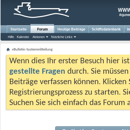
Startseite
Forum
Heutige Beiträge
Schiffsdatenbank
I
Hilfe
Kalender
Aktionen
Nützliche Links
vBulletin-Systemmitteilung
Wenn dies Ihr erster Besuch hier ist,
gestellte Fragen
durch. Sie müssen
Beiträge verfassen können. Klicken 
Registrierungsprozess zu starten. S
Suchen Sie sich einfach das Forum a