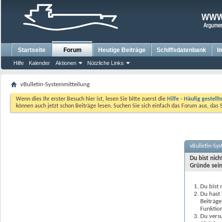
Startseite
Forum
Heutige Beiträge
Schiffsdatenbank
I
Hilfe
Kalender
Aktionen
Nützliche Links
vBulletin-Systemmitteilung
Wenn dies Ihr erster Besuch hier ist, lesen Sie bitte zuerst die
Hilfe - Häufig gestell
können auch jetzt schon Beiträge lesen. Suchen Sie sich einfach das Forum aus, das 
vBulletin-Sy
Du bist nic
Gründe sein
Du bist 
Du hast 
Beiträge
Funktion
Du versu