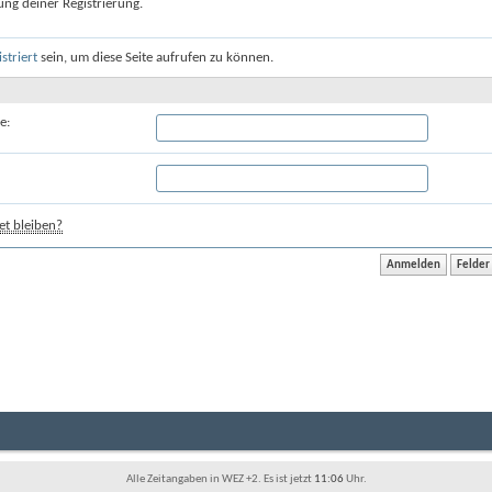
ung deiner Registrierung.
istriert
sein, um diese Seite aufrufen zu können.
e:
t bleiben?
Alle Zeitangaben in WEZ +2. Es ist jetzt
11:06
Uhr.