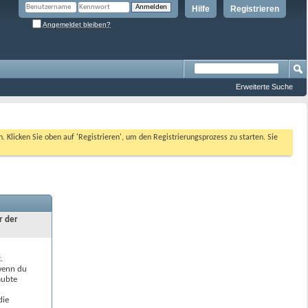
Hilfe
Registrieren
Angemeldet bleiben?
Erweiterte Suche
n. Klicken Sie oben auf 'Registrieren', um den Registrierungsprozess zu starten. Sie
r der
.
 wenn du
aubte
die