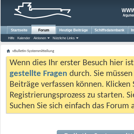
Startseite
Forum
Heutige Beiträge
Schiffsdatenbank
I
Hilfe
Kalender
Aktionen
Nützliche Links
vBulletin-Systemmitteilung
Wenn dies Ihr erster Besuch hier ist,
gestellte Fragen
durch. Sie müssen
Beiträge verfassen können. Klicken 
Registrierungsprozess zu starten. S
Suchen Sie sich einfach das Forum a