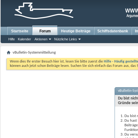
Startseite
Forum
Heutige Beiträge
Schiffsdatenbank
I
Hilfe
Kalender
Aktionen
Nützliche Links
vBulletin-Systemmitteilung
Wenn dies Ihr erster Besuch hier ist, lesen Sie bitte zuerst die
Hilfe - Häufig gestell
können auch jetzt schon Beiträge lesen. Suchen Sie sich einfach das Forum aus, das 
vBulletin-Sy
Du bist nic
Gründe sein
Du bist 
Du hast 
Beiträge
Funktion
Du versu