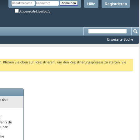
Hilfe
Registrieren
Angemeldet bleiben?
Erweiterte Suche
n. Klicken Sie oben auf 'Registrieren', um den Registrierungsprozess zu starten. Sie
r der
.
 wenn du
aubte
die