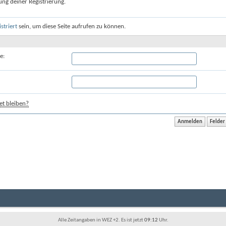
ung deiner Registrierung.
istriert
sein, um diese Seite aufrufen zu können.
e:
t bleiben?
Alle Zeitangaben in WEZ +2. Es ist jetzt
09:12
Uhr.