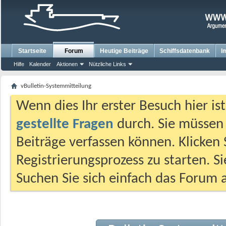
Startseite
Forum
Heutige Beiträge
Schiffsdatenbank
I
Hilfe
Kalender
Aktionen
Nützliche Links
vBulletin-Systemmitteilung
Wenn dies Ihr erster Besuch hier ist,
gestellte Fragen
durch. Sie müssen
Beiträge verfassen können. Klicken 
Registrierungsprozess zu starten. S
Suchen Sie sich einfach das Forum a