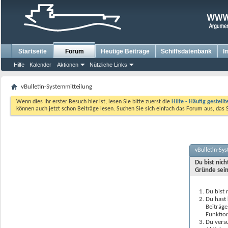
Startseite
Forum
Heutige Beiträge
Schiffsdatenbank
I
Hilfe
Kalender
Aktionen
Nützliche Links
vBulletin-Systemmitteilung
Wenn dies Ihr erster Besuch hier ist, lesen Sie bitte zuerst die
Hilfe - Häufig gestell
können auch jetzt schon Beiträge lesen. Suchen Sie sich einfach das Forum aus, das 
vBulletin-Sy
Du bist nic
Gründe sein
Du bist 
Du hast 
Beiträge
Funktion
Du versu