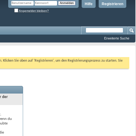
Hilfe
Registrieren
Angemeldet bleiben?
Erweiterte Suche
n. Klicken Sie oben auf 'Registrieren', um den Registrierungsprozess zu starten. Sie
r der
.
 wenn du
aubte
die