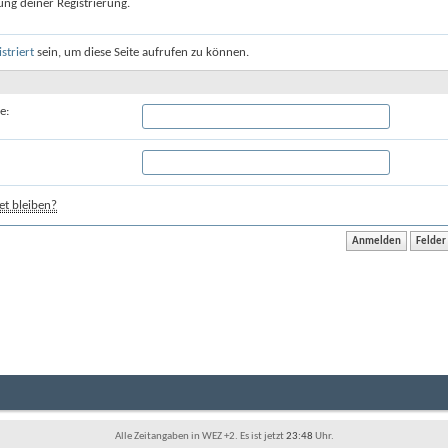
ung deiner Registrierung.
istriert
sein, um diese Seite aufrufen zu können.
e:
t bleiben?
Alle Zeitangaben in WEZ +2. Es ist jetzt
23:48
Uhr.