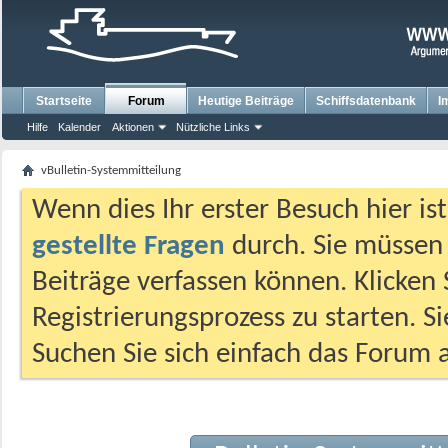
Startseite
Forum
Heutige Beiträge
Schiffsdatenbank
I
Hilfe
Kalender
Aktionen
Nützliche Links
vBulletin-Systemmitteilung
Wenn dies Ihr erster Besuch hier ist,
gestellte Fragen
durch. Sie müssen
Beiträge verfassen können. Klicken 
Registrierungsprozess zu starten. S
Suchen Sie sich einfach das Forum a