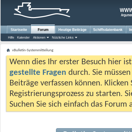
Startseite
Forum
Heutige Beiträge
Schiffsdatenbank
I
Hilfe
Kalender
Aktionen
Nützliche Links
vBulletin-Systemmitteilung
Wenn dies Ihr erster Besuch hier ist,
gestellte Fragen
durch. Sie müssen
Beiträge verfassen können. Klicken 
Registrierungsprozess zu starten. S
Suchen Sie sich einfach das Forum a