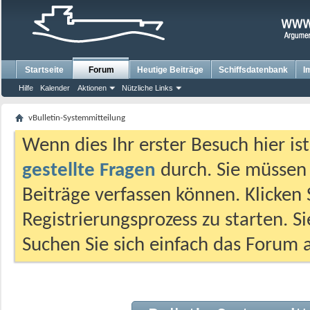
Startseite
Forum
Heutige Beiträge
Schiffsdatenbank
I
Hilfe
Kalender
Aktionen
Nützliche Links
vBulletin-Systemmitteilung
Wenn dies Ihr erster Besuch hier ist,
gestellte Fragen
durch. Sie müssen
Beiträge verfassen können. Klicken 
Registrierungsprozess zu starten. S
Suchen Sie sich einfach das Forum a