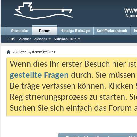
Startseite
Forum
Heutige Beiträge
Schiffsdatenbank
I
Hilfe
Kalender
Aktionen
Nützliche Links
vBulletin-Systemmitteilung
Wenn dies Ihr erster Besuch hier ist,
gestellte Fragen
durch. Sie müssen
Beiträge verfassen können. Klicken 
Registrierungsprozess zu starten. S
Suchen Sie sich einfach das Forum a