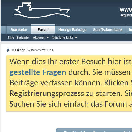
Startseite
Forum
Heutige Beiträge
Schiffsdatenbank
I
Hilfe
Kalender
Aktionen
Nützliche Links
vBulletin-Systemmitteilung
Wenn dies Ihr erster Besuch hier ist,
gestellte Fragen
durch. Sie müssen
Beiträge verfassen können. Klicken 
Registrierungsprozess zu starten. S
Suchen Sie sich einfach das Forum a