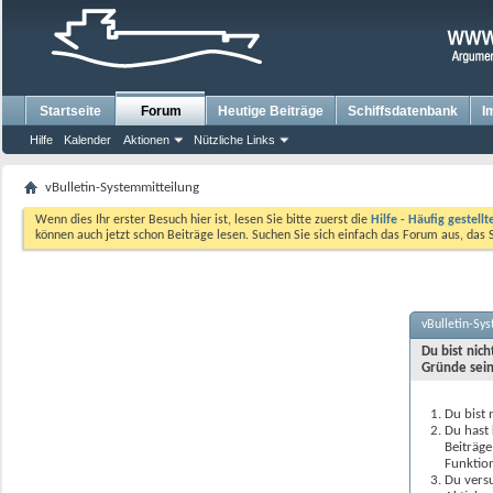
Startseite
Forum
Heutige Beiträge
Schiffsdatenbank
I
Hilfe
Kalender
Aktionen
Nützliche Links
vBulletin-Systemmitteilung
Wenn dies Ihr erster Besuch hier ist, lesen Sie bitte zuerst die
Hilfe - Häufig gestell
können auch jetzt schon Beiträge lesen. Suchen Sie sich einfach das Forum aus, das 
vBulletin-Sy
Du bist nic
Gründe sein
Du bist 
Du hast 
Beiträge
Funktion
Du versu