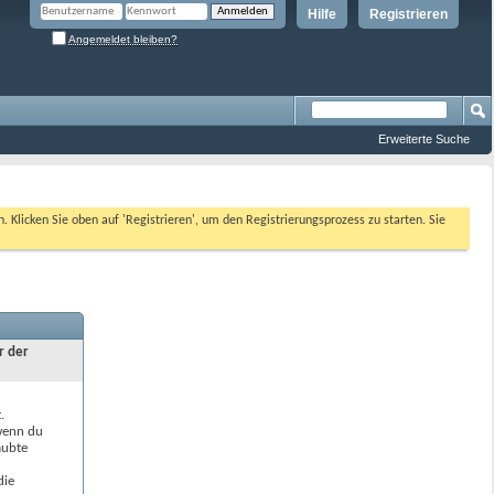
Hilfe
Registrieren
Angemeldet bleiben?
Erweiterte Suche
n. Klicken Sie oben auf 'Registrieren', um den Registrierungsprozess zu starten. Sie
r der
.
 wenn du
aubte
die