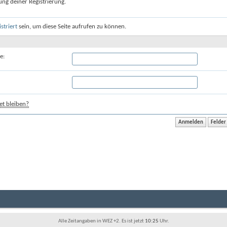
ung deiner Registrierung.
istriert
sein, um diese Seite aufrufen zu können.
e:
t bleiben?
Alle Zeitangaben in WEZ +2. Es ist jetzt
10:25
Uhr.