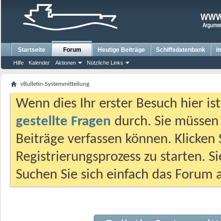
Startseite
Forum
Heutige Beiträge
Schiffsdatenbank
I
Hilfe
Kalender
Aktionen
Nützliche Links
vBulletin-Systemmitteilung
Wenn dies Ihr erster Besuch hier ist,
gestellte Fragen
durch. Sie müssen
Beiträge verfassen können. Klicken 
Registrierungsprozess zu starten. S
Suchen Sie sich einfach das Forum a