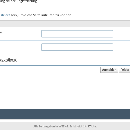
ung deiner Registrierung.
istriert
sein, um diese Seite aufrufen zu können.
e:
t bleiben?
Alle Zeitangaben in WEZ +2. Es ist jetzt
14:37
Uhr.