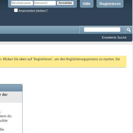
Hilfe
Registrieren
Angemeldet bleiben?
Erweiterte Suche
n. Klicken Sie oben auf 'Registrieren', um den Registrierungsprozess zu starten. Sie
r der
.
 wenn du
aubte
die