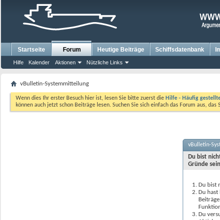
Startseite
Forum
Heutige Beiträge
Schiffsdatenbank
I
Hilfe
Kalender
Aktionen
Nützliche Links
vBulletin-Systemmitteilung
Wenn dies Ihr erster Besuch hier ist, lesen Sie bitte zuerst die
Hilfe - Häufig gestell
können auch jetzt schon Beiträge lesen. Suchen Sie sich einfach das Forum aus, das 
vBulletin-Sy
Du bist nic
Gründe sein
Du bist 
Du hast 
Beiträge
Funktion
Du versu