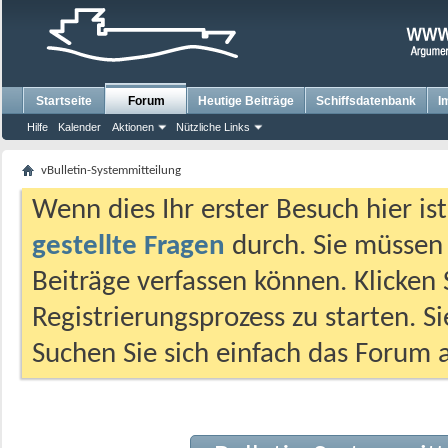
Startseite
Forum
Heutige Beiträge
Schiffsdatenbank
I
Hilfe
Kalender
Aktionen
Nützliche Links
vBulletin-Systemmitteilung
Wenn dies Ihr erster Besuch hier ist,
gestellte Fragen
durch. Sie müssen
Beiträge verfassen können. Klicken 
Registrierungsprozess zu starten. S
Suchen Sie sich einfach das Forum a