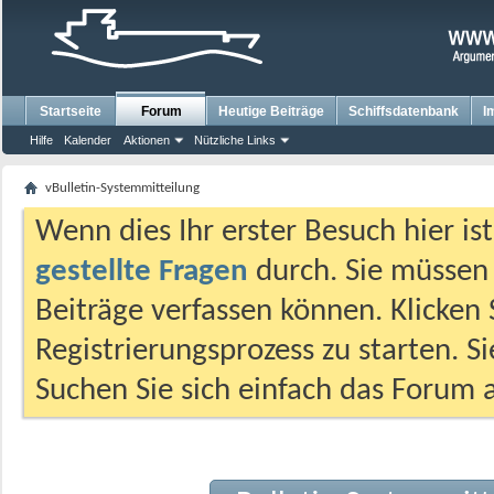
Startseite
Forum
Heutige Beiträge
Schiffsdatenbank
I
Hilfe
Kalender
Aktionen
Nützliche Links
vBulletin-Systemmitteilung
Wenn dies Ihr erster Besuch hier ist,
gestellte Fragen
durch. Sie müssen
Beiträge verfassen können. Klicken 
Registrierungsprozess zu starten. S
Suchen Sie sich einfach das Forum a