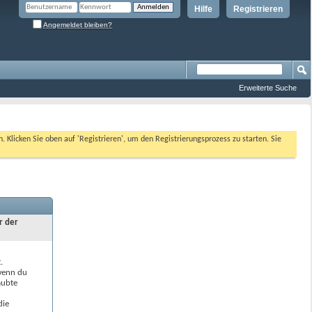
Hilfe
Registrieren
Angemeldet bleiben?
Erweiterte Suche
n. Klicken Sie oben auf 'Registrieren', um den Registrierungsprozess zu starten. Sie
r der
.
 wenn du
aubte
die