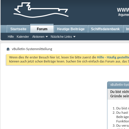
Startseite
Forum
Heutige Beiträge
Schiffsdatenbank
I
Hilfe
Kalender
Aktionen
Nützliche Links
vBulletin-Systemmitteilung
Wenn dies Ihr erster Besuch hier ist, lesen Sie bitte zuerst die
Hilfe - Häufig gestell
können auch jetzt schon Beiträge lesen. Suchen Sie sich einfach das Forum aus, das 
vBulletin-Sy
Du bist nic
Gründe sein
Du bist 
Du hast 
Beiträge
Funktion
Du versu