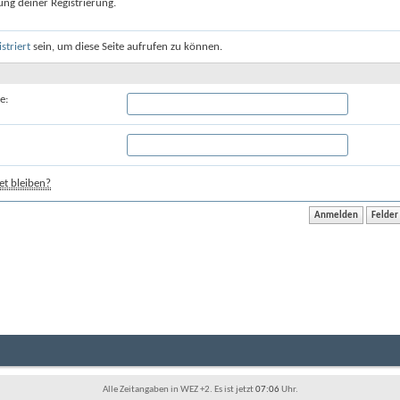
ung deiner Registrierung.
istriert
sein, um diese Seite aufrufen zu können.
e:
t bleiben?
Alle Zeitangaben in WEZ +2. Es ist jetzt
07:06
Uhr.