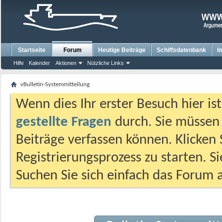
Startseite
Forum
Heutige Beiträge
Schiffsdatenbank
I
Hilfe
Kalender
Aktionen
Nützliche Links
vBulletin-Systemmitteilung
Wenn dies Ihr erster Besuch hier ist,
gestellte Fragen
durch. Sie müssen
Beiträge verfassen können. Klicken 
Registrierungsprozess zu starten. S
Suchen Sie sich einfach das Forum a