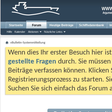
Startseite
Forum
Heutige Beiträge
Schiffsdatenbank
I
Hilfe
Kalender
Aktionen
Nützliche Links
vBulletin-Systemmitteilung
Wenn dies Ihr erster Besuch hier ist,
gestellte Fragen
durch. Sie müssen
Beiträge verfassen können. Klicken 
Registrierungsprozess zu starten. S
Suchen Sie sich einfach das Forum a