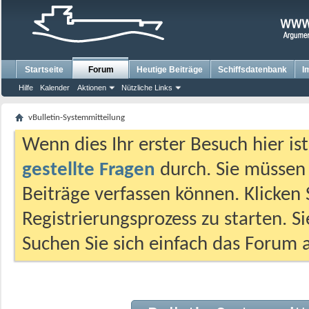
Startseite
Forum
Heutige Beiträge
Schiffsdatenbank
I
Hilfe
Kalender
Aktionen
Nützliche Links
vBulletin-Systemmitteilung
Wenn dies Ihr erster Besuch hier ist,
gestellte Fragen
durch. Sie müssen
Beiträge verfassen können. Klicken 
Registrierungsprozess zu starten. S
Suchen Sie sich einfach das Forum a