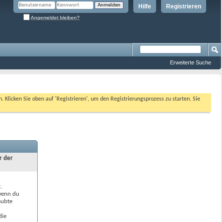
Hilfe
Registrieren
Angemeldet bleiben?
Erweiterte Suche
n. Klicken Sie oben auf 'Registrieren', um den Registrierungsprozess zu starten. Sie
r der
.
 wenn du
aubte
die