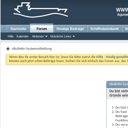
Startseite
Forum
Heutige Beiträge
Schiffsdatenbank
I
Hilfe
Kalender
Aktionen
Nützliche Links
vBulletin-Systemmitteilung
Wenn dies Ihr erster Besuch hier ist, lesen Sie bitte zuerst die
Hilfe - Häufig gestell
können auch jetzt schon Beiträge lesen. Suchen Sie sich einfach das Forum aus, das 
vBulletin-Sy
Du bist nic
Gründe sein
Du bist 
Du hast 
Beiträge
Funktion
Du versu