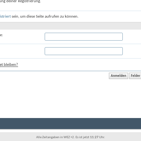
ung deiner Registrierung.
istriert
sein, um diese Seite aufrufen zu können.
e:
t bleiben?
Alle Zeitangaben in WEZ +2. Es ist jetzt
11:27
Uhr.