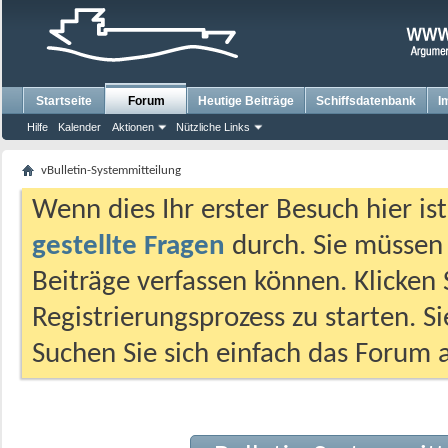
Startseite
Forum
Heutige Beiträge
Schiffsdatenbank
I
Hilfe
Kalender
Aktionen
Nützliche Links
vBulletin-Systemmitteilung
Wenn dies Ihr erster Besuch hier ist,
gestellte Fragen
durch. Sie müssen
Beiträge verfassen können. Klicken 
Registrierungsprozess zu starten. S
Suchen Sie sich einfach das Forum a