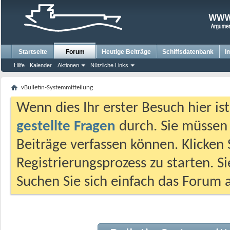
Startseite
Forum
Heutige Beiträge
Schiffsdatenbank
I
Hilfe
Kalender
Aktionen
Nützliche Links
vBulletin-Systemmitteilung
Wenn dies Ihr erster Besuch hier ist,
gestellte Fragen
durch. Sie müssen
Beiträge verfassen können. Klicken 
Registrierungsprozess zu starten. S
Suchen Sie sich einfach das Forum a