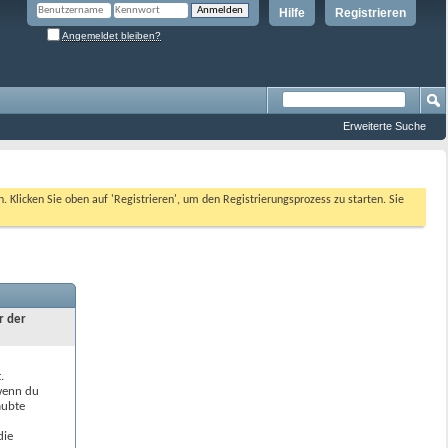
Hilfe
Registrieren
Angemeldet bleiben?
Erweiterte Suche
n. Klicken Sie oben auf 'Registrieren', um den Registrierungsprozess zu starten. Sie
r der
.
 wenn du
aubte
die