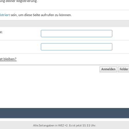
ung deiner Registrierung.
istriert
sein, um diese Seite aufrufen zu können.
e:
t bleiben?
Alle Zeitangaben in WEZ +2. Es ist jetzt
11:11
Uhr.