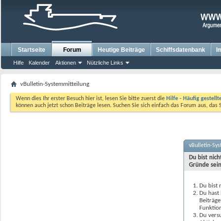
Startseite
Forum
Heutige Beiträge
Schiffsdatenbank
I
Hilfe
Kalender
Aktionen
Nützliche Links
vBulletin-Systemmitteilung
Wenn dies Ihr erster Besuch hier ist, lesen Sie bitte zuerst die
Hilfe - Häufig gestell
können auch jetzt schon Beiträge lesen. Suchen Sie sich einfach das Forum aus, das 
vBulletin-Sy
Du bist nic
Gründe sein
Du bist 
Du hast 
Beiträge
Funktion
Du versu