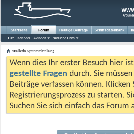
Startseite
Forum
Heutige Beiträge
Schiffsdatenbank
I
Hilfe
Kalender
Aktionen
Nützliche Links
vBulletin-Systemmitteilung
Wenn dies Ihr erster Besuch hier ist,
gestellte Fragen
durch. Sie müssen
Beiträge verfassen können. Klicken 
Registrierungsprozess zu starten. S
Suchen Sie sich einfach das Forum a