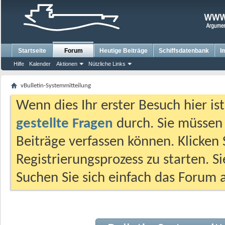
Startseite
Forum
Heutige Beiträge
Schiffsdatenbank
I
Hilfe
Kalender
Aktionen
Nützliche Links
vBulletin-Systemmitteilung
Wenn dies Ihr erster Besuch hier ist,
gestellte Fragen
durch. Sie müssen
Beiträge verfassen können. Klicken 
Registrierungsprozess zu starten. S
Suchen Sie sich einfach das Forum a