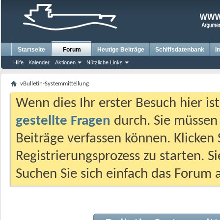
Startseite
Forum
Heutige Beiträge
Schiffsdatenbank
I
Hilfe
Kalender
Aktionen
Nützliche Links
vBulletin-Systemmitteilung
Wenn dies Ihr erster Besuch hier ist,
gestellte Fragen
durch. Sie müssen
Beiträge verfassen können. Klicken 
Registrierungsprozess zu starten. S
Suchen Sie sich einfach das Forum a