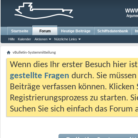
Startseite
Forum
Heutige Beiträge
Schiffsdatenbank
I
Hilfe
Kalender
Aktionen
Nützliche Links
vBulletin-Systemmitteilung
Wenn dies Ihr erster Besuch hier ist,
gestellte Fragen
durch. Sie müssen
Beiträge verfassen können. Klicken 
Registrierungsprozess zu starten. S
Suchen Sie sich einfach das Forum a