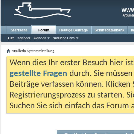
Startseite
Forum
Heutige Beiträge
Schiffsdatenbank
I
Hilfe
Kalender
Aktionen
Nützliche Links
vBulletin-Systemmitteilung
Wenn dies Ihr erster Besuch hier ist,
gestellte Fragen
durch. Sie müssen
Beiträge verfassen können. Klicken 
Registrierungsprozess zu starten. S
Suchen Sie sich einfach das Forum a