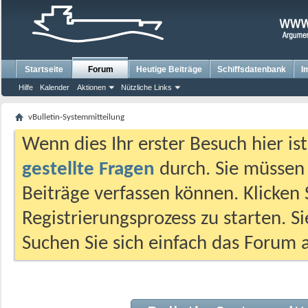
Startseite
Forum
Heutige Beiträge
Schiffsdatenbank
I
Hilfe
Kalender
Aktionen
Nützliche Links
vBulletin-Systemmitteilung
Wenn dies Ihr erster Besuch hier ist,
gestellte Fragen
durch. Sie müssen
Beiträge verfassen können. Klicken 
Registrierungsprozess zu starten. S
Suchen Sie sich einfach das Forum a