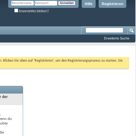
Hilfe
Registrieren
Angemeldet bleiben?
Erweiterte Suche
n. Klicken Sie oben auf 'Registrieren', um den Registrierungsprozess zu starten. Sie
r der
.
 wenn du
aubte
die