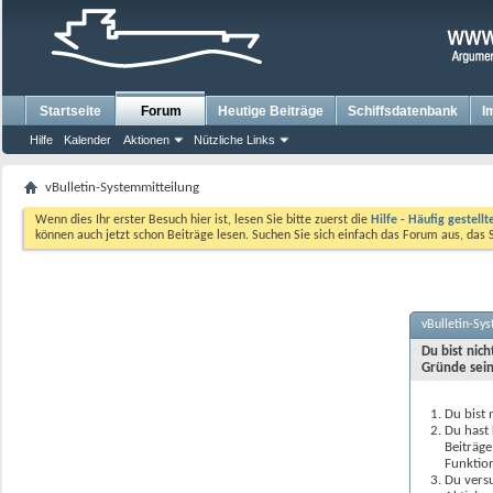
Startseite
Forum
Heutige Beiträge
Schiffsdatenbank
I
Hilfe
Kalender
Aktionen
Nützliche Links
vBulletin-Systemmitteilung
Wenn dies Ihr erster Besuch hier ist, lesen Sie bitte zuerst die
Hilfe - Häufig gestell
können auch jetzt schon Beiträge lesen. Suchen Sie sich einfach das Forum aus, das 
vBulletin-Sy
Du bist nic
Gründe sein
Du bist 
Du hast 
Beiträge
Funktion
Du versu