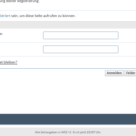
ung deiner Registrierung.
istriert
sein, um diese Seite aufrufen zu können.
e:
t bleiben?
Alle Zeitangaben in WEZ +2. Es ist jetzt
23:07
Uhr.