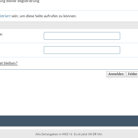
ung deiner Registrierung.
istriert
sein, um diese Seite aufrufen zu können.
e:
t bleiben?
Alle Zeitangaben in WEZ +2. Es ist jetzt
14:39
Uhr.