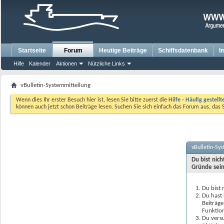
Startseite
Forum
Heutige Beiträge
Schiffsdatenbank
I
Hilfe
Kalender
Aktionen
Nützliche Links
vBulletin-Systemmitteilung
Wenn dies Ihr erster Besuch hier ist, lesen Sie bitte zuerst die
Hilfe - Häufig gestell
können auch jetzt schon Beiträge lesen. Suchen Sie sich einfach das Forum aus, das 
vBulletin-Sy
Du bist nic
Gründe sein
Du bist 
Du hast 
Beiträge
Funktion
Du versu