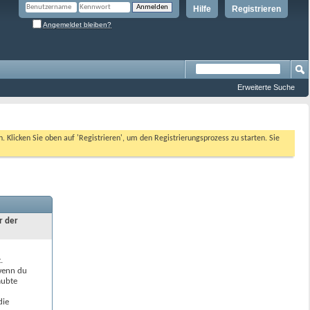
Hilfe
Registrieren
Angemeldet bleiben?
Erweiterte Suche
n. Klicken Sie oben auf 'Registrieren', um den Registrierungsprozess zu starten. Sie
r der
.
 wenn du
aubte
die