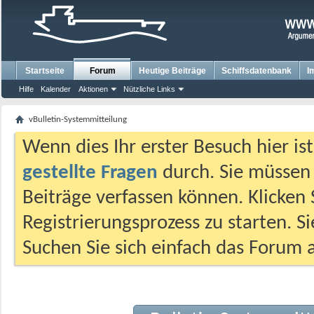
Startseite
Forum
Heutige Beiträge
Schiffsdatenbank
I
Hilfe
Kalender
Aktionen
Nützliche Links
vBulletin-Systemmitteilung
Wenn dies Ihr erster Besuch hier ist,
gestellte Fragen
durch. Sie müssen
Beiträge verfassen können. Klicken 
Registrierungsprozess zu starten. S
Suchen Sie sich einfach das Forum a