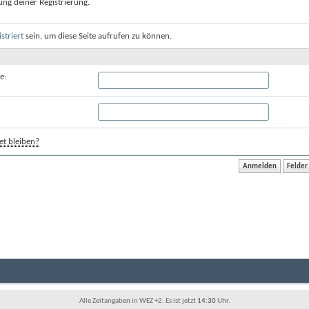
ung deiner Registrierung.
istriert
sein, um diese Seite aufrufen zu können.
e:
t bleiben?
Alle Zeitangaben in WEZ +2. Es ist jetzt
14:30
Uhr.