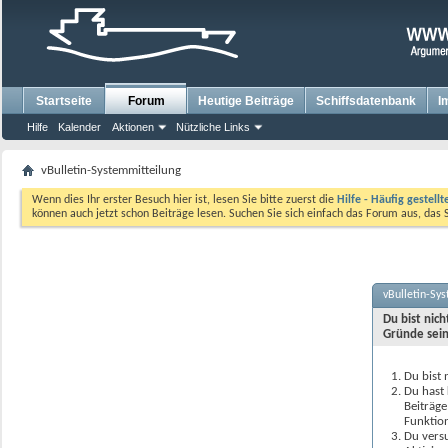
Startseite
Forum
Heutige Beiträge
Schiffsdatenbank
I
Hilfe
Kalender
Aktionen
Nützliche Links
vBulletin-Systemmitteilung
Wenn dies Ihr erster Besuch hier ist, lesen Sie bitte zuerst die
Hilfe - Häufig gestell
können auch jetzt schon Beiträge lesen. Suchen Sie sich einfach das Forum aus, das 
vBulletin-Sy
Du bist nic
Gründe sein
Du bist 
Du hast 
Beiträge
Funktion
Du versu