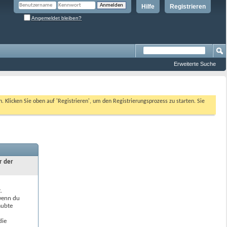
Hilfe
Registrieren
Angemeldet bleiben?
Erweiterte Suche
n. Klicken Sie oben auf 'Registrieren', um den Registrierungsprozess zu starten. Sie
r der
.
 wenn du
aubte
die