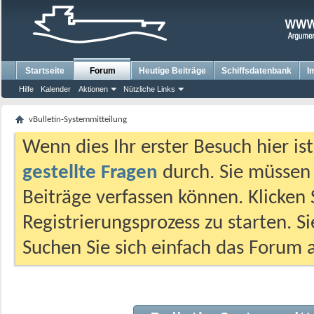
Startseite
Forum
Heutige Beiträge
Schiffsdatenbank
I
Hilfe
Kalender
Aktionen
Nützliche Links
vBulletin-Systemmitteilung
Wenn dies Ihr erster Besuch hier ist,
gestellte Fragen
durch. Sie müssen
Beiträge verfassen können. Klicken 
Registrierungsprozess zu starten. S
Suchen Sie sich einfach das Forum a