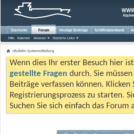
Startseite
Forum
Heutige Beiträge
Schiffsdatenbank
I
Hilfe
Kalender
Aktionen
Nützliche Links
vBulletin-Systemmitteilung
Wenn dies Ihr erster Besuch hier ist,
gestellte Fragen
durch. Sie müssen
Beiträge verfassen können. Klicken 
Registrierungsprozess zu starten. S
Suchen Sie sich einfach das Forum a