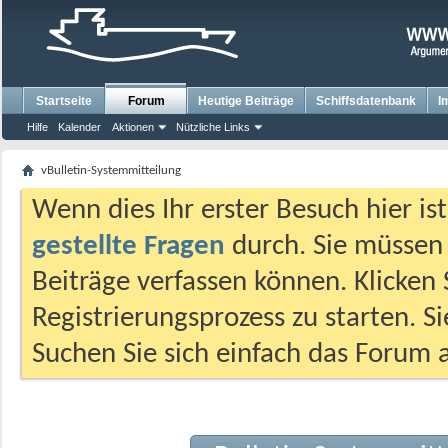
Startseite
Forum
Heutige Beiträge
Schiffsdatenbank
I
Hilfe
Kalender
Aktionen
Nützliche Links
vBulletin-Systemmitteilung
Wenn dies Ihr erster Besuch hier ist,
gestellte Fragen
durch. Sie müssen
Beiträge verfassen können. Klicken 
Registrierungsprozess zu starten. S
Suchen Sie sich einfach das Forum a