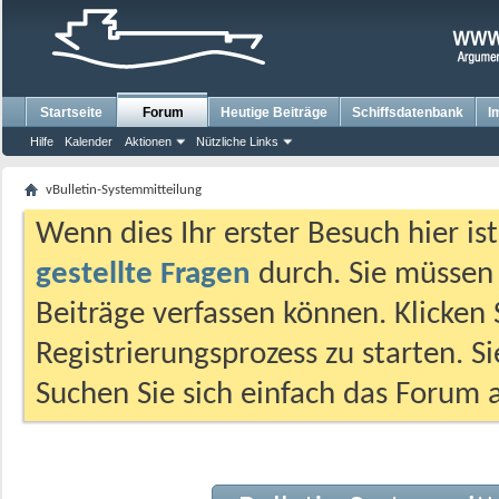
Startseite
Forum
Heutige Beiträge
Schiffsdatenbank
I
Hilfe
Kalender
Aktionen
Nützliche Links
vBulletin-Systemmitteilung
Wenn dies Ihr erster Besuch hier ist,
gestellte Fragen
durch. Sie müssen
Beiträge verfassen können. Klicken 
Registrierungsprozess zu starten. S
Suchen Sie sich einfach das Forum a