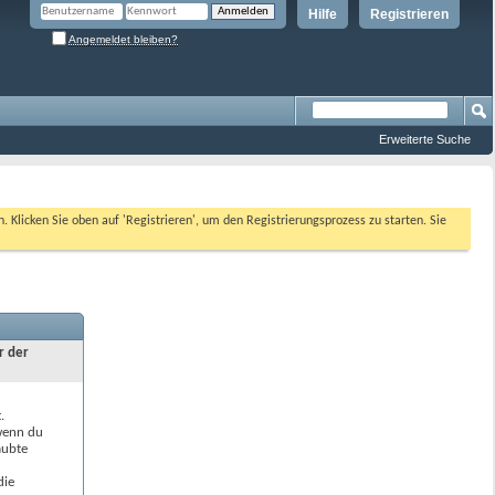
Hilfe
Registrieren
Angemeldet bleiben?
Erweiterte Suche
n. Klicken Sie oben auf 'Registrieren', um den Registrierungsprozess zu starten. Sie
r der
.
 wenn du
aubte
die