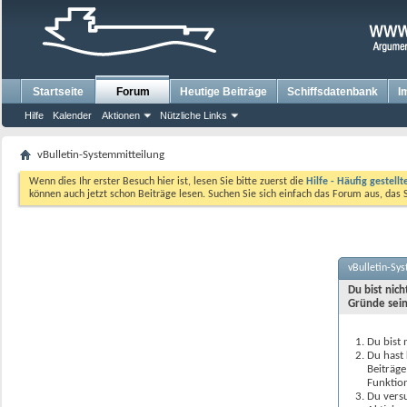
Startseite
Forum
Heutige Beiträge
Schiffsdatenbank
I
Hilfe
Kalender
Aktionen
Nützliche Links
vBulletin-Systemmitteilung
Wenn dies Ihr erster Besuch hier ist, lesen Sie bitte zuerst die
Hilfe - Häufig gestell
können auch jetzt schon Beiträge lesen. Suchen Sie sich einfach das Forum aus, das 
vBulletin-Sy
Du bist nic
Gründe sein
Du bist 
Du hast 
Beiträge
Funktion
Du versu