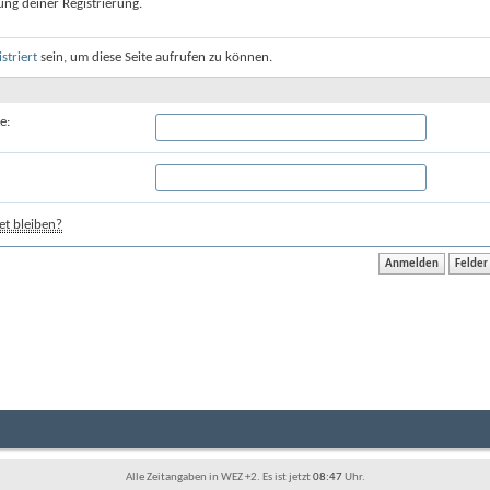
ung deiner Registrierung.
istriert
sein, um diese Seite aufrufen zu können.
e:
t bleiben?
Alle Zeitangaben in WEZ +2. Es ist jetzt
08:47
Uhr.