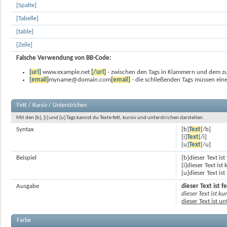
[Spalte]
[Tabelle]
[table]
[Zeile]
Falsche Verwendung von BB-Code:
[url]
www.example.net
[/url]
- zwischen den Tags in Klammern und dem zu 
[email]
myname@domain.com
[email]
- die schließenden Tags müssen ein
Fett / Kursiv / Unterstrichen
Mit den [b], [i] und [u] Tags kannst du Texte fett, kursiv und unterstrichen darstellen.
Syntax
[b]
Text
[/b]
[i]
Text
[/i]
[u]
Text
[/u]
Beispiel
[b]dieser Text ist 
[i]dieser Text ist 
[u]dieser Text is
Ausgabe
dieser Text ist fe
dieser Text ist ku
dieser Text ist u
Farbe