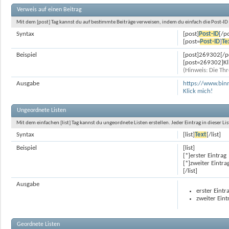
Verweis auf einen Beitrag
Mit dem [post] Tag kannst du auf bestimmte Beiträge verweisen, indem du einfach die Post-I
Syntax
[post]
Post-ID
[/p
[post=
Post-ID
]
Te
Beispiel
[post]269302[/p
[post=269302]Kli
(Hinweis: Die Thr
Ausgabe
https://www.bi
Klick mich!
Ungeordnete Listen
Mit dem einfachen [list] Tag kannst du ungeordnete Listen erstellen. Jeder Eintrag in dieser Lis
Syntax
[list]
Text
[/list]
Beispiel
[list]
[*]erster Eintrag
[*]zweiter Eintra
[/list]
Ausgabe
erster Eintr
zweiter Eint
Geordnete Listen