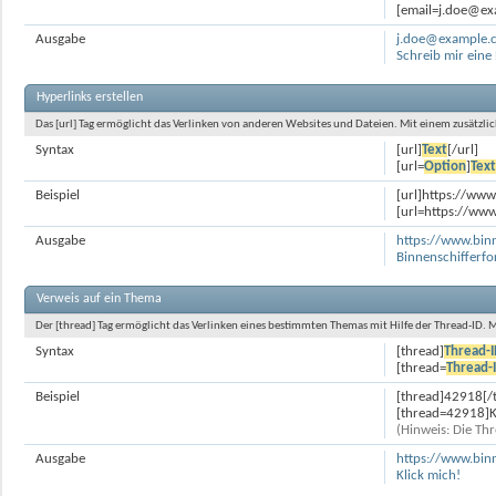
[email=j.doe@exa
Ausgabe
j.doe@example.
Schreib mir eine
Hyperlinks erstellen
Das [url] Tag ermöglicht das Verlinken von anderen Websites und Dateien. Mit einem zusätz
Syntax
[url]
Text
[/url]
[url=
Option
]
Tex
Beispiel
[url]https://www
[url=https://www
Ausgabe
https://www.bin
Binnenschifferf
Verweis auf ein Thema
Der [thread] Tag ermöglicht das Verlinken eines bestimmten Themas mit Hilfe der Thread-ID
Syntax
[thread]
Thread-
[thread=
Thread-
Beispiel
[thread]42918[/
[thread=42918]Kl
(Hinweis: Die Thr
Ausgabe
https://www.bin
Klick mich!