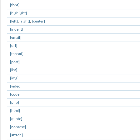
[font]
[highlight]
[left]
,
[right]
,
[center]
[indent]
[email]
[url]
[thread]
[post]
[list]
[img]
[video]
[code]
[php]
[html]
[quote]
[noparse]
[attach]