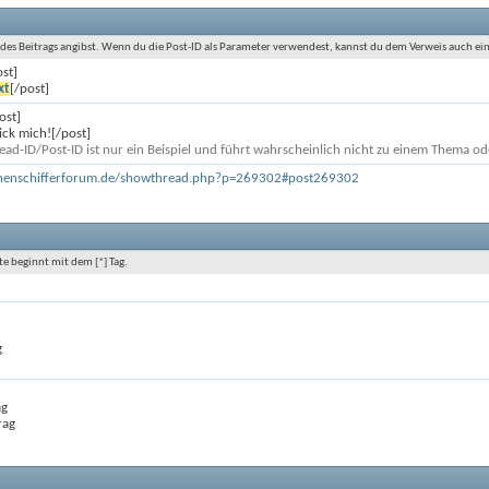
D des Beitrags angibst. Wenn du die Post-ID als Parameter verwendest, kannst du dem Verweis auch e
ost]
xt
[/post]
ost]
ck mich![/post]
ead-ID/Post-ID ist nur ein Beispiel und führt wahrscheinlich nicht zu einem Thema ode
nnenschifferforum.de/showthread.php?p=269302#post269302
te beginnt mit dem [*] Tag.
g
ag
rag