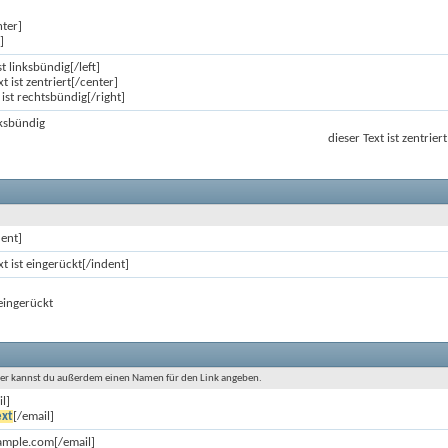
nter]
]
ist linksbündig[/left]
t ist zentriert[/center]
t ist rechtsbündig[/right]
inksbündig
dieser Text ist zentriert
dent]
xt ist eingerückt[/indent]
 eingerückt
eter kannst du außerdem einen Namen für den Link angeben.
il]
ext
[/email]
ample.com[/email]