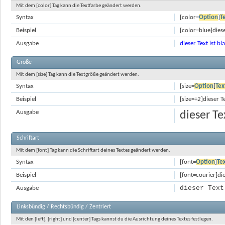
Mit dem [color] Tag kann die Textfarbe geändert werden.
Syntax
[color=
Option
]
T
Beispiel
[color=blue]diese
Ausgabe
dieser Text ist bl
Größe
Mit dem [size] Tag kann die Textgröße geändert werden.
Syntax
[size=
Option
]
Tex
Beispiel
[size=+2]dieser T
Ausgabe
dieser Te
Schriftart
Mit dem [font] Tag kann die Schriftart deines Textes geändert werden.
Syntax
[font=
Option
]
Te
Beispiel
[font=courier]die
dieser Text
Ausgabe
Linksbündig / Rechtsbündig / Zentriert
Mit den [left], [right] und [center] Tags kannst du die Ausrichtung deines Textes festlegen.