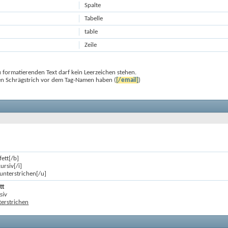
Spalte
Tabelle
table
Zeile
formatierenden Text darf kein Leerzeichen stehen.
en Schrägstrich vor dem Tag-Namen haben (
[/email]
)
fett[/b]
kursiv[/i]
t unterstrichen[/u]
tt
rsiv
nterstrichen