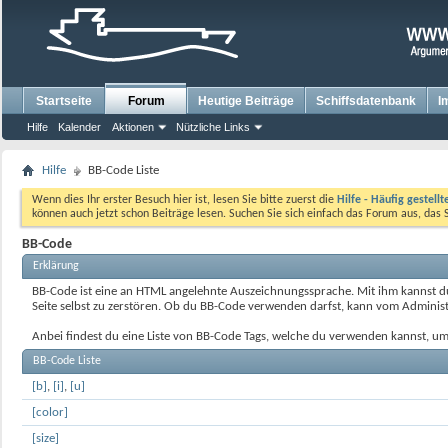
Startseite
Forum
Heutige Beiträge
Schiffsdatenbank
I
Hilfe
Kalender
Aktionen
Nützliche Links
Hilfe
BB-Code Liste
Wenn dies Ihr erster Besuch hier ist, lesen Sie bitte zuerst die
Hilfe - Häufig gestell
können auch jetzt schon Beiträge lesen. Suchen Sie sich einfach das Forum aus, das 
BB-Code
Erklärung
BB-Code ist eine an HTML angelehnte Auszeichnungssprache. Mit ihm kannst du 
Seite selbst zu zerstören. Ob du BB-Code verwenden darfst, kann vom Administ
Anbei findest du eine Liste von BB-Code Tags, welche du verwenden kannst, um
BB-Code Liste
[b]
,
[i]
,
[u]
[color]
[size]