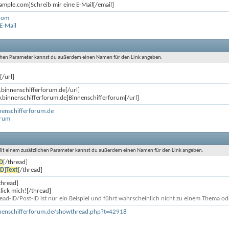
mple.com]Schreib mir eine E-Mail[/email]
com
 E-Mail
lichen Parameter kannst du außerdem einen Namen für den Link angeben.
t
[/url]
.binnenschifferforum.de[/url]
.binnenschifferforum.de]Binnenschifferforum[/url]
nenschifferforum.de
orum
. Mit einem zusätzlichen Parameter kannst du außerdem einen Namen für den Link angeben.
ID
[/thread]
ID
]
Text
[/thread]
thread]
ick mich![/thread]
ead-ID/Post-ID ist nur ein Beispiel und führt wahrscheinlich nicht zu einem Thema ode
nenschifferforum.de/showthread.php?t=42918