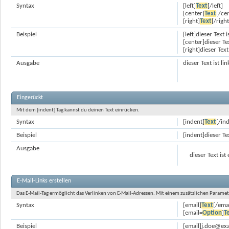
Syntax
[left]
Text
[/left]
[center]
Text
[/ce
[right]
Text
[/right
Beispiel
[left]dieser Text 
[center]dieser Tex
[right]dieser Tex
Ausgabe
dieser Text ist l
Eingerückt
Mit dem [indent] Tag kannst du deinen Text einrücken.
Syntax
[indent]
Text
[/in
Beispiel
[indent]dieser Te
Ausgabe
dieser Text ist
E-Mail-Links erstellen
Das E-Mail-Tag ermöglicht das Verlinken von E-Mail-Adressen. Mit einem zusätzlichen Param
Syntax
[email]
Text
[/ema
[email=
Option
]
T
Beispiel
[email]j.doe@ex