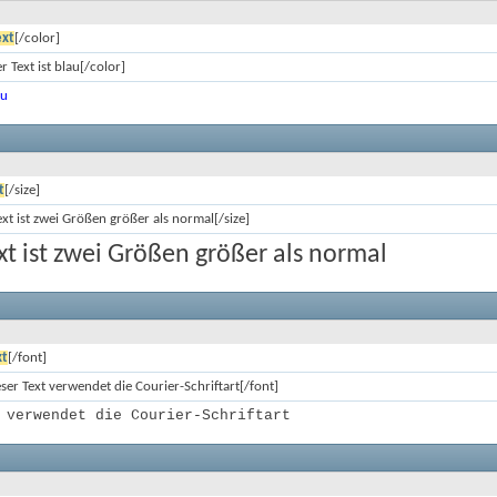
ext
[/color]
r Text ist blau[/color]
au
t
[/size]
ext ist zwei Größen größer als normal[/size]
xt ist zwei Größen größer als normal
xt
[/font]
ser Text verwendet die Courier-Schriftart[/font]
 verwendet die Courier-Schriftart