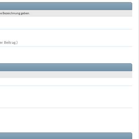
ine Bezeichnung geben.
r Beitrag.)