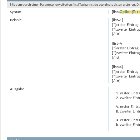
Mit dem durch einen Parameter erweiterten [list] Tag kannst du geordnete Listen erstellen. Di
Syntax
[list=
Option
]
Tex
Beispiel
[list=1]
[*]erster Eintrag
[*]zweiter Eintra
[/list]
[list=A]
[*]erster Eintrag
[*]zweiter Eintra
[/list]
[list=a]
[*]erster Eintrag
[*]zweiter Eintra
[/list]
Ausgabe
erster Eintr
zweiter Eint
erster Eintr
zweiter Eint
erster Eintr
zweiter Eint