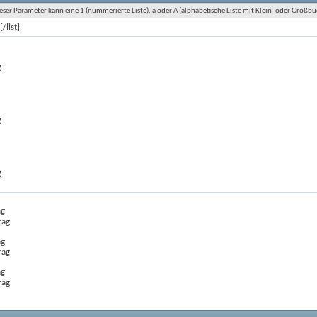
eser Parameter kann eine 1 (nummerierte Liste), a oder A (alphabetische Liste mit Klein- oder Großbuc
t
[/list]
g
g
g
ag
rag
ag
rag
ag
rag