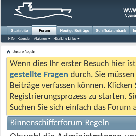
Startseite
Forum
Heutige Beiträge
Schiffsdatenbank
I
Hilfe
Kalender
Aktionen
Nützliche Links
Unsere Regeln
Wenn dies Ihr erster Besuch hier ist,
gestellte Fragen
durch. Sie müssen
Beiträge verfassen können. Klicken 
Registrierungsprozess zu starten. S
Suchen Sie sich einfach das Forum a
Binnenschifferforum-Regeln