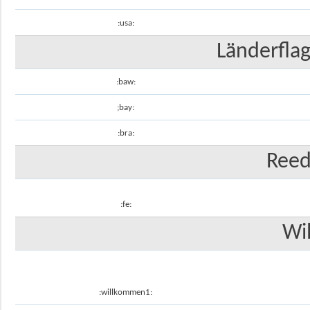
:usa:
Länderfla
:baw:
;bay:
:bra:
Reed
:fe:
Wi
:willkommen1: