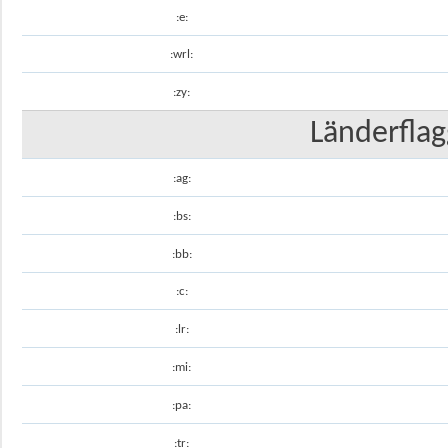
:e:
:wrl:
:zy:
Länderflag
:ag:
:bs:
:bb:
:c:
:lr:
:mi:
:pa:
:tr: