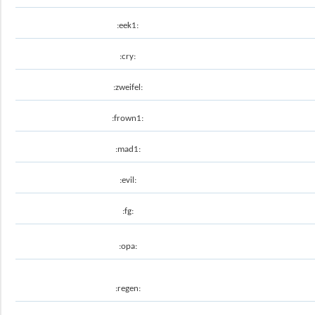
:eek1:
:cry:
:zweifel:
:frown1:
:mad1:
:evil:
:fg:
:opa:
:regen: