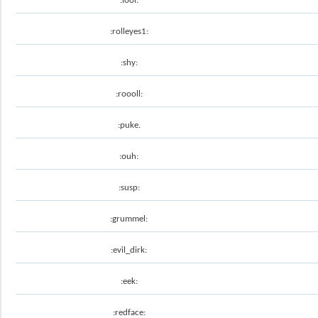
:lool:
:rolleyes1:
:shy:
:roooll:
:puke.
:ouh:
:susp:
:grummel:
:evil_dirk:
:eek:
:redface: