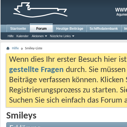
Startseite
Forum
Heutige Beiträge
Schiffsdatenbank
I
Hilfe
Kalender
Aktionen
Nützliche Links
Hilfe
Smiley-Liste
Wenn dies Ihr erster Besuch hier ist,
gestellte Fragen
durch. Sie müssen
Beiträge verfassen können. Klicken 
Registrierungsprozess zu starten. S
Suchen Sie sich einfach das Forum a
Smileys