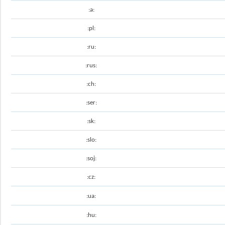
:a:
:pl:
:ru:
:rus:
:ch:
:ser:
:sk:
:slo:
:soj:
:cz:
:ua:
:hu: