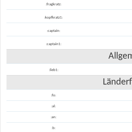
:fragkratz:
:kopfkratz1:
:captain:
:captain1:
Allge
:lieb1:
Länderf
:fo:
:al:
:an:
:b: