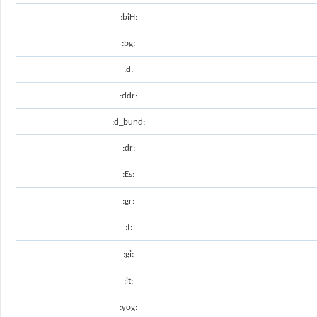
:biH:
:bg:
:d:
:ddr:
:d_bund:
:dr:
:Es:
:gr:
:f:
:gi:
:it:
:yog: