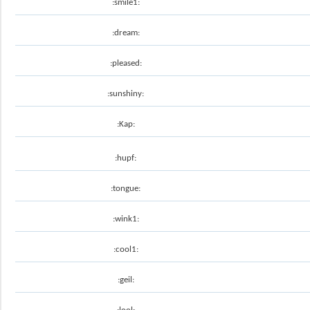
:smile1:
:dream:
:pleased:
:sunshiny:
:Kap:
:hupf:
:tongue:
:wink1:
:cool1:
:geil: