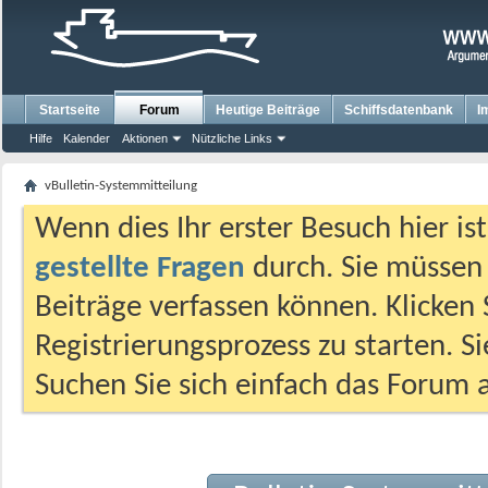
Startseite
Forum
Heutige Beiträge
Schiffsdatenbank
I
Hilfe
Kalender
Aktionen
Nützliche Links
vBulletin-Systemmitteilung
Wenn dies Ihr erster Besuch hier ist,
gestellte Fragen
durch. Sie müssen
Beiträge verfassen können. Klicken 
Registrierungsprozess zu starten. S
Suchen Sie sich einfach das Forum a