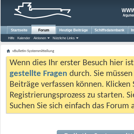
Startseite
Forum
Heutige Beiträge
Schiffsdatenbank
I
Hilfe
Kalender
Aktionen
Nützliche Links
vBulletin-Systemmitteilung
Wenn dies Ihr erster Besuch hier ist,
gestellte Fragen
durch. Sie müssen
Beiträge verfassen können. Klicken 
Registrierungsprozess zu starten. S
Suchen Sie sich einfach das Forum a