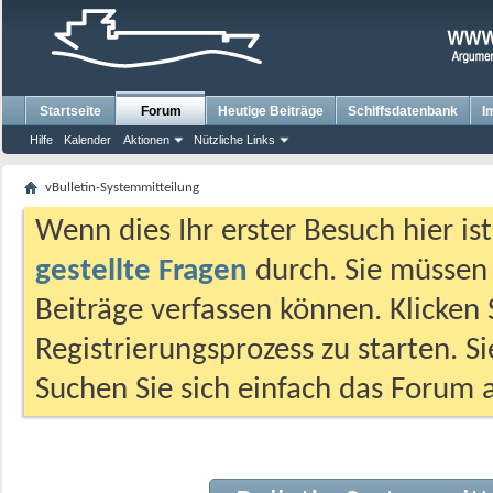
Startseite
Forum
Heutige Beiträge
Schiffsdatenbank
I
Hilfe
Kalender
Aktionen
Nützliche Links
vBulletin-Systemmitteilung
Wenn dies Ihr erster Besuch hier ist,
gestellte Fragen
durch. Sie müssen
Beiträge verfassen können. Klicken 
Registrierungsprozess zu starten. S
Suchen Sie sich einfach das Forum a